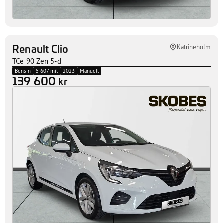
Renault Clio
Katrineholm
TCe 90 Zen 5-d
Bensin
5 607 mil
2023
Manuell
139 600
kr