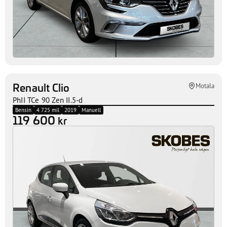
Renault Clio
Motala
PhII TCe 90 Zen II.5-d
Bensin
4 725 mil
2019
Manuell
119 600
kr