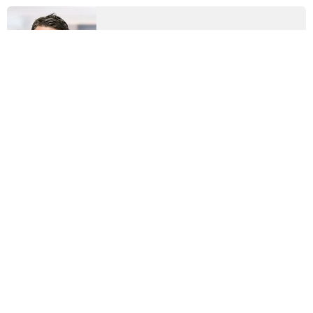
Magnus Axelsson
Säljare Volvo / Renault / Dacia och
begagnat
0140-694 51
magnus.axelsson@skobes.se
Viktor Hultman
Säljare Volvo / Renault / Dacia och
begagnat
0140-694 21
viktor.hultman@skobes.se
Ellinore Rosell