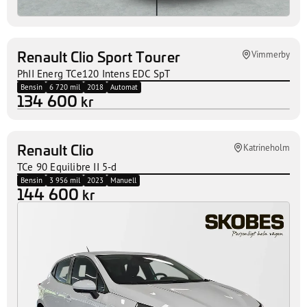
Renault Clio Sport Tourer
Vimmerby
PhII Energ TCe120 Intens EDC SpT
Bensin
6 720 mil
2018
Automat
134 600
kr
Bild på väg!
Renault Clio
Katrineholm
TCe 90 Equilibre II 5-d
Bensin
3 956 mil
2023
Manuell
144 600
kr