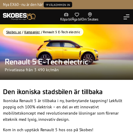
Kontakta oss
Nya EX60 - nu är den här!
Tvätta
Volvo Selekt
Ledning
VÄLKOMMEN IN
Köpa bil
Äga bil
Om Skobes
Skobes.se
/
Kampanjer
/
Renault 5 E-Tech electric
Renault 5 E-Tech electric
Privatleasa från 3 490 kr/mån
Den ikoniska stadsbilen är tillbaka
Ikoniska Renault 5 är tillbaka i ny, banbrytande tappning! Lekfullt
poppig och 100% elektrisk – en del av ett innovativt
mobilitetskoncept med revolutionerande lösningar som förenar
elteknik med lyxig, innovativ design.
Kom in och upptäck Renault 5 hos oss på Skobes!