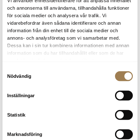
Vi använder enhetsidentifierare för att anpassa innehållet
och annonserna till användarna, tillhandahålla funktioner
för sociala medier och analysera vår trafik. Vi
vidarebefordrar även sådana identifierare och annan
information från din enhet till de sociala medier och
annons- och analysföretag som vi samarbetar med.
Renault Clio
Katrineholm
Dessa kan i sin tur kombinera informationen med annan
TCe 90 Equilibre II 5-d
information som du har tillhandahållit eller som de har
Bensin
6 136 mil
2023
Manuell
139 600
kr
samlat in när du har använt deras tjänster.
Samtyckesval
Nödvändig
Inställningar
Statistik
Marknadsföring