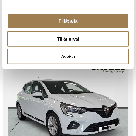
Tillåt alla
Renault Clio
Katrineholm
Tillåt urval
TCe 90 Zen 5-d
Bensin
7 961 mil
2023
Manuell
139 600
kr
Avvisa