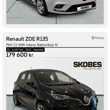
Renault ZOE R135
Motala
PhII 52 kWh Intens Batteriköp IV
El
4 637 mil
2022
Automat
179 600
kr