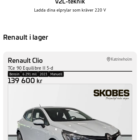
V2L-teknik
Ladda dina elprylar som kräver 220 V
Renault i lager
Renault Clio
Katrineholm
TCe 90 Equilibre II 5-d
Bensin
6 291 mil
2023
Manuell
139 600
kr