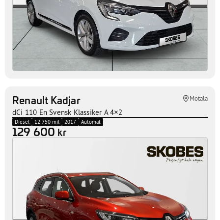
Renault Kadjar
Motala
dCi 110 En Svensk Klassiker A 4×2
Diesel
12 750 mil
2017
Automat
129 600
kr