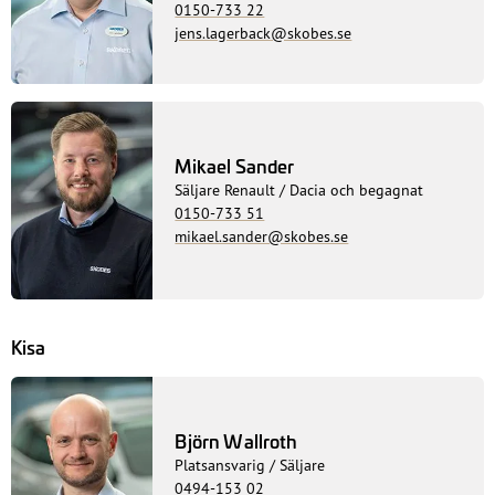
0150-733 22
jens.lagerback@skobes.se
Mikael Sander
Säljare Renault / Dacia och begagnat
0150-733 51
mikael.sander@skobes.se
Kisa
Björn Wallroth
Platsansvarig / Säljare
0494-153 02