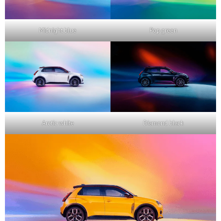
Midnight blue
Pop green
Arctic white
Diamond black