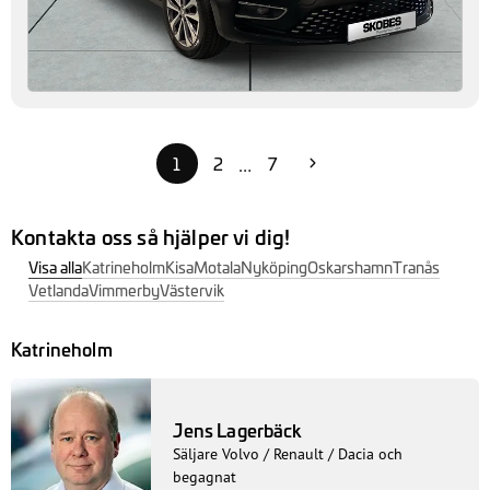
1
2
7
…
Kontakta oss så hjälper vi dig!
Visa alla
Katrineholm
Kisa
Motala
Nyköping
Oskarshamn
Tranås
Vetlanda
Vimmerby
Västervik
Katrineholm
Jens Lagerbäck
Säljare Volvo / Renault / Dacia och
begagnat