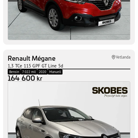
Renault Mégane
Vetlanda
1,3 TCe 115 GPF GT Line 5d
Bensin
7 022 mil
2020
Manuell
164 600
kr