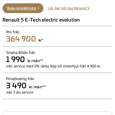
Boka provkörning
Läs mer om nya Renault 5
R
enault 5 E-Tech electric evolution
Pris från
364 900
kr*
Smarta Billån från
1 990
kr/mån**
inkl. service med 0% ränta. Köp till vinterhjul från 4 900 kr.
Privatleasing från
3 490
kr/mån***
inkl 3 års service