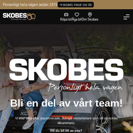
Kontakta oss
Personligt hela vägen sedan 1876
H
Tvätta
Volvo Selekt
Ledning
SKOBES FIRAR 150 ÅR
Köpa bil
Äga bil
Om Skobes