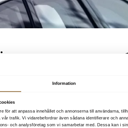
iv
ond, butik och biluthyrning kontantfria. Det innebär att vi
d kan du betala med Skobeskort, CarPay, Visa eller
Information
känd kreditansökan.
cookies
iker och verkstäder, samt på
Tankas
och
OKQ8:s
e för att anpassa innehållet och annonserna till användarna, tillh
udanden utvalda för dig med Skobeskort och du får alltid
vår trafik. Vi vidarebefordrar även sådana identifierare och anna
nnons- och analysföretag som vi samarbetar med. Dessa kan i sin