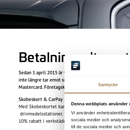
Betalningsalternat
Sedan 1 april 2015 är vår bilförsäljning, verkstad, rek
inte längre tar emot sedlar eller mynt. Som privatkun
Samtycke
Mastercard. Företagskunder kan faktureras efter god
Skobeskort & CarPay
Denna webbplats använder 
Med Skobeskortet kan du betala i Volvohandelns but
Vi använder enhetsidentifierar
drivmedelsstationer. Varje månad får du specialerbj
sociala medier och analysera 
10% rabatt i verkstäderna och butikerna.
till de sociala medier och a