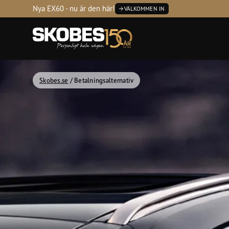
Tvätta
Servic
Nya EX60 - nu är den här!
VÄLKOMMEN IN
Kontakta
Öppetti
Skobes.se
/
Betalningsalternativ