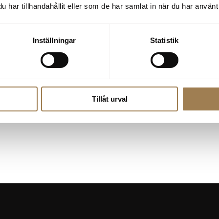
 ditt Skobeskort och kan enkelt följa alla kontohändelser
har tillhandahållit eller som de har samlat in när du har använt 
ckar i butik, verkstad, på Tanka och Tvätta.
Inställningar
Statistik
Tillåt urval
Frågor? Kontakta oss!