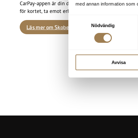
CarPay-appen är din digitala plånbok. Hit kopplar du
med annan information som du 
för kortet, ta emot erbjudanden och aktivera bonusche
Samtyckesval
Nödvändig
Läs mer om Skobeskortet & CarPay
Avvisa