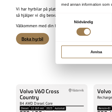
med annan information som du 
Vi har hyrbilar på plats i Västervik. Har du några frågo
så hjälper vi dig besvara frågorna och hitta den bästa
Samtyckesval
Nödvändig
Välkommen med din bokningsförfrågan!
Boka hyrbil
Avvisa
Volvo V60 Cross
Volvo
Västervik
Country
Recharge
B4 AWD Diesel Core
Diesel
12 263 mil
2023
Automat
Bensin+El