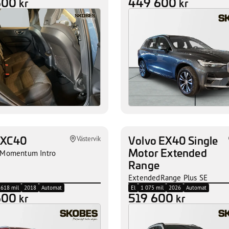
600
449 600
kr
kr
 XC40
Volvo EX40 Single
Västervik
Motor Extended
Momentum Intro
Range
ExtendedRange Plus SE
 618 mil
2018
Automat
El
1 075 mil
2026
Automat
600
519 600
kr
kr