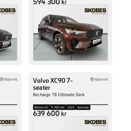
594 300
kr
Volvo XC90 7-
Västervik
Västervik
seater
Recharge T8 Ultimate Dark
Bensin+El
9 200 mil
2023
Automat
639 600
kr