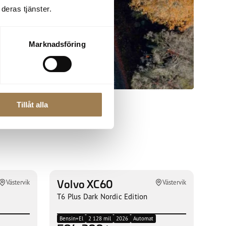
deras tjänster.
Marknadsföring
Tillåt alla
Volvo XC60
Västervik
Västervik
T6 Plus Dark Nordic Edition
Bensin+El
2 128 mil
2026
Automat