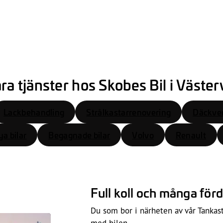
ra tjänster hos Skobes Bil i Väster
Lackbehandling
Strålkastarrenovering
Däckve
a bilar
Begagnade bilar
Volvo
Renault
Full koll och många fö
Du som bor i närheten av vår Tankas
med bilen.