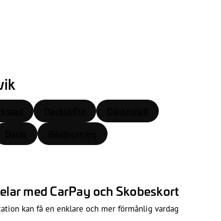
vik
rkstad
Däckskifte
Däckhotell
Dacia
Biluthyrning
rdelar med CarPay och Skobeskort
tation kan få en enklare och mer förmånlig vardag