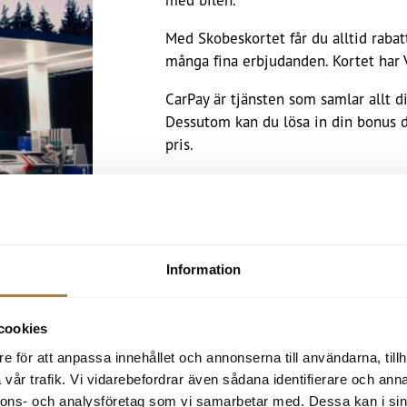
Med Skobeskortet får du alltid rabat
många fina erbjudanden. Kortet har Vi
CarPay är tjänsten som samlar allt di
Dessutom kan du lösa in din bonus di
pris.
Ladda ner CarPay och ansök om Skob
Läs mer om CarPay
Information
cookies
e för att anpassa innehållet och annonserna till användarna, tillh
hyrningsföretaget Hertz – Sveriges
vår trafik. Vi vidarebefordrar även sådana identifierare och anna
ar för alla behov.
nnons- och analysföretag som vi samarbetar med. Dessa kan i sin