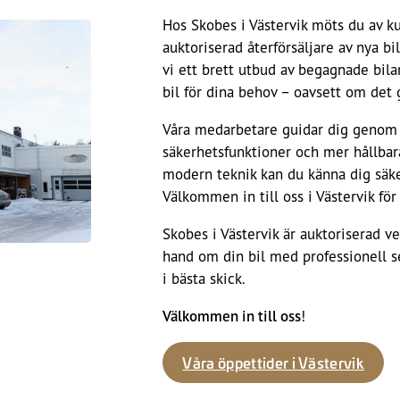
Hos Skobes i Västervik möts du av ku
auktoriserad återförsäljare av nya b
vi ett brett utbud av begagnade bilar
bil för dina behov – oavsett om det gä
Våra medarbetare guidar dig genom he
säkerhetsfunktioner och mer hållbara
modern teknik kan du känna dig säke
Välkommen in till oss i Västervik för
Skobes i Västervik är auktoriserad ve
hand om din bil med professionell se
i bästa skick.
Välkommen in till oss
!
Våra öppettider i Västervik