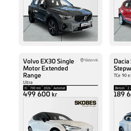
Volvo EX30 Single
Dacia
Västervik
Motor Extended
Step
Range
TCe 90 e
Ultra
El
700 mil
2026
Automat
Bensin
2 
499 600
189 
kr