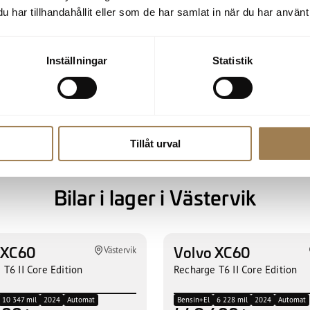
har tillhandahållit eller som de har samlat in när du har använt 
r är det bara att höra av sig till oss
 hyrbilen för dig och din resa.
Inställningar
Statistik
Tillåt urval
Bilar i lager i Västervik
 XC60
Volvo XC60
Västervik
 T6 II Core Edition
Recharge T6 II Core Edition
10 347 mil
2024
Automat
Bensin+El
6 228 mil
2024
Automat