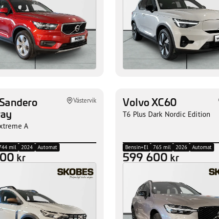
 Sandero
Volvo XC60
Västervik
way
T6 Plus Dark Nordic Edition
xtreme A
744 mil
2024
Automat
Bensin+El
765 mil
2026
Automat
600
599 600
kr
kr