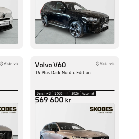
Volvo V60
Västervik
Västervik
T6 Plus Dark Nordic Edition
Bensin+El
1 535 mil
2026
Automat
569 600
kr