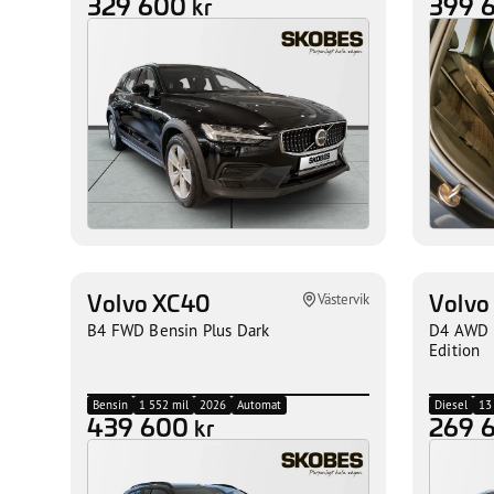
329 600
399 
kr
Volvo XC40
Volvo
Västervik
B4 FWD Bensin Plus Dark
D4 AWD 
Edition
Bensin
1 552 mil
2026
Automat
Diesel
13
439 600
269 
kr