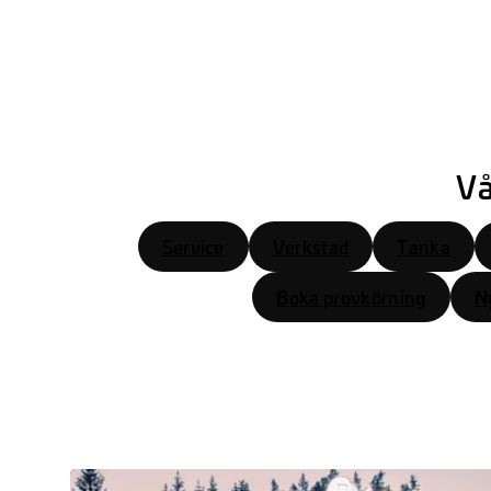
Vå
Service
Verkstad
Tanka
Boka provkörning
Ny