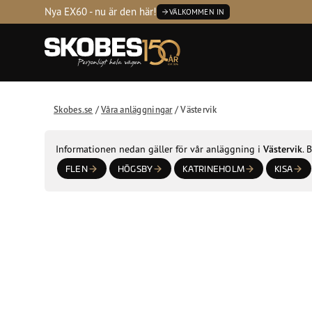
Tvätta
Servic
Nya EX60 - nu är den här!
VÄLKOMMEN IN
Kontakta
Öppetti
Skobes.se
/
Våra anläggningar
/
Västervik
Informationen nedan gäller för vår anläggning i
Västervik
. 
FLEN
HÖGSBY
KATRINEHOLM
KISA