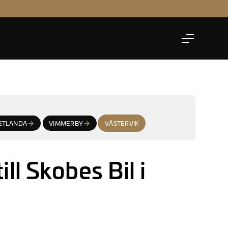
Skobes Selected
Administration
Personlig
Volvo Selekt
Ledning
ETLANDA
VIMMERBY
VÄSTERVIK
ll Skobes Bil i