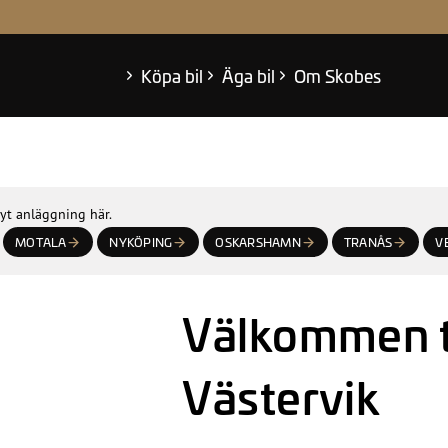
eabonnemang
 oss
der
Köpa bil
Äga bil
Om Skobes
Byt anläggning här.
MOTALA
NYKÖPING
OSKARSHAMN
TRANÅS
V
Välkommen ti
Västervik