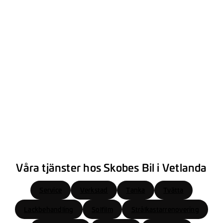
Våra tjänster hos Skobes Bil i Vetlanda
Service
Verkstad
Tanka
Tvätta
Lackbehandling
Solfilm
Strålkastarrenovering