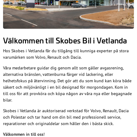
Välkommen till Skobes Bil i Vetlanda
Hos Skobes i Vetlanda får du tillgång till kunniga experter på stora
varumärken som Volvo, Renault och Dacia.
Våra medarbetare guidar dig genom allt som gäller avgasrening,
alternativa bränslen, vattenburna färger vid lackering, eller
helhetsfokus på återvinning. Det gör att du som kund kan köra både
säkert och miljövänligt i en bil designad för morgondagen. Kom in
till oss för att provköra och köpa någon av våra nya eller begagnade
bilar.
Skobes i Vetlanda är auktoriserad verkstad för Volvo, Renault, Dacia
och Polestar och tar hand om din bil med professionell service,
reparationer och originaldelar som håller den i bästa skick.
Välkommen in till oss
!