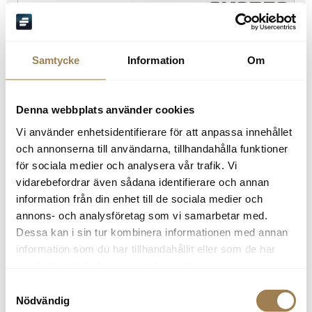
Samtycke
Information
Om
Denna webbplats använder cookies
Vi använder enhetsidentifierare för att anpassa innehållet
Renault Mégane
Vetlanda
och annonserna till användarna, tillhandahålla funktioner
1,3 TCe 115 Zen GPF II 5d
för sociala medier och analysera vår trafik. Vi
Bensin
6 936 mil
2020
Manuell
vidarebefordrar även sådana identifierare och annan
139 600
kr
information från din enhet till de sociala medier och
annons- och analysföretag som vi samarbetar med.
Dessa kan i sin tur kombinera informationen med annan
information som du har tillhandahållit eller som de har
samlat in när du har använt deras tjänster.
Samtyckesval
Nödvändig