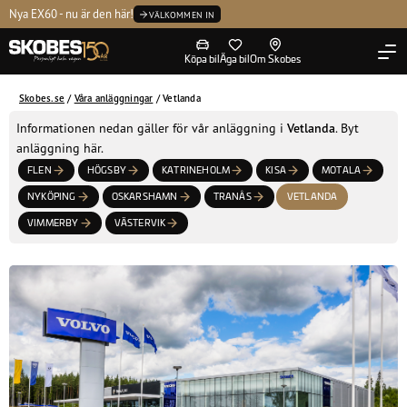
Kontakta oss
Personligt hela vägen sedan 1876
H
Tvätta
Volvo Selekt
Ledning
SKOBES FIRAR 150 ÅR
Köpa bil
Äga bil
Om Skobes
Skobes.se
/
Våra anläggningar
/
Vetlanda
Informationen nedan gäller för vår anläggning i
Vetlanda
. Byt
anläggning här.
FLEN
HÖGSBY
KATRINEHOLM
KISA
MOTALA
NYKÖPING
OSKARSHAMN
TRANÅS
VETLANDA
VIMMERBY
VÄSTERVIK