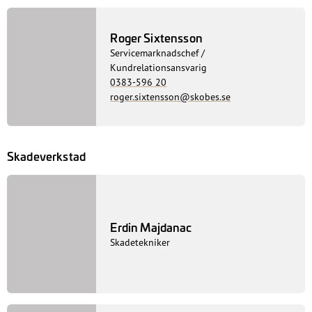
Personlig Servicetekniker Renault
0383-596 02
arne.richter@skobes.se
Daniel Jonsson
Personlig Servicetekniker Volvo
0383-596 26
daniel.jonsson@skobes.se
Roger Sixtensson
Servicemarknadschef /
Kundrelationsansvarig
0383-596 20
roger.sixtensson@skobes.se