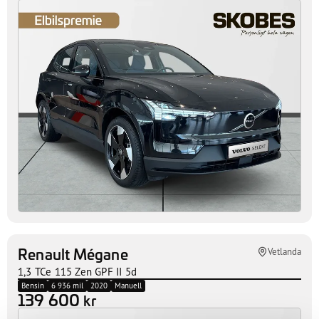
Volvo EX30 Single Motor Extended
Vetlanda
Range
Plus
El
5 544 mil
2024
Automat
359 600
kr