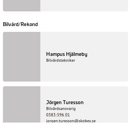
Reine Karlsson
Bildelar
0383-596 28
reine.karlsson@skobes.se
Anders Sigfridsson
BildelschefAnsvarig Tanka / Tvätta
0383-596 17
anders.sigfridsson@skobes.se
Bilvård/Rekond