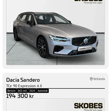
Volvo V60
Vetlanda
T6 Plus Dark Nordic Edition
Bensin+El
1 630 mil
2026
Automat
514 300
kr