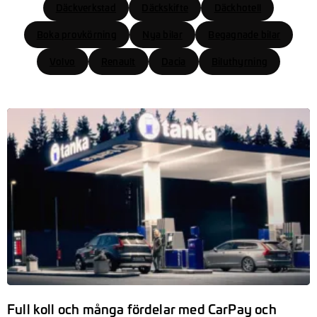
Däckverkstad
Däckskifte
Däckhotell
Boka provkörning
Nya bilar
Begagnade bilar
Volvo
Renault
Dacia
Biluthyrning
Full koll och många fördelar med CarPay och