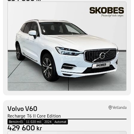
Volvo XC60
Vetlanda
Recharge T6 Inscr Expression T
Bensin+El
12 770 mil
2021
Automat
334 600
kr