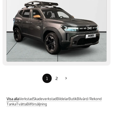
Dacia Duster Hybrid 155
Vetlanda
Expression
2026
Automat
314 900
kr
Privatleasing från
3 190 kr/mån