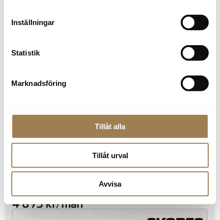
Inställningar
Statistik
Marknadsföring
Peugeot 208
Vetlanda
Bensin
5 411 mil
2016
Manuell
94 600
kr
Tillåt alla
Tillåt urval
Avvisa