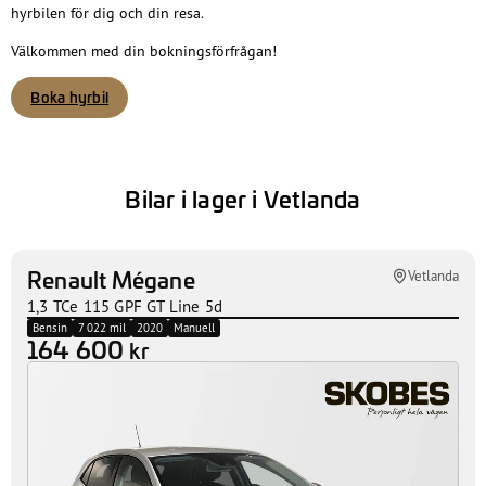
hyrbilen för dig och din resa.
Välkommen med din bokningsförfrågan!
Boka hyrbil
Bilar i lager i Vetlanda
Renault Mégane
Vetlanda
1,3 TCe 115 GPF GT Line 5d
Bensin
7 022 mil
2020
Manuell
164 600
kr