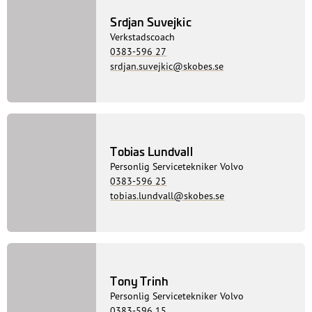
philip.karlsson@skobes.se
Simon Teglert
Personlig Servicetekniker Volvo
0383-596 08
simon.teglert@skobes.se
Srdjan Suvejkic
Verkstadscoach
0383-596 27
srdjan.suvejkic@skobes.se