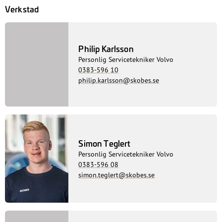
1
2
Visa alla
Verkstad
Skadeverkstad
Bildelar
Butik
Bilvård/Rekond
Tanka
Tvätta
Bilförsäljning
Verkstad
Philip Karlsson
Personlig Servicetekniker Volvo
0383-596 10