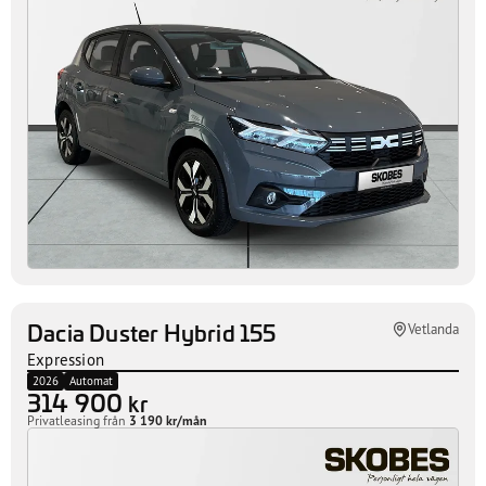
Dacia Sandero
Vetlanda
TCe 90 Expression A II
Bensin
865 mil
2025
Automat
194 300
kr