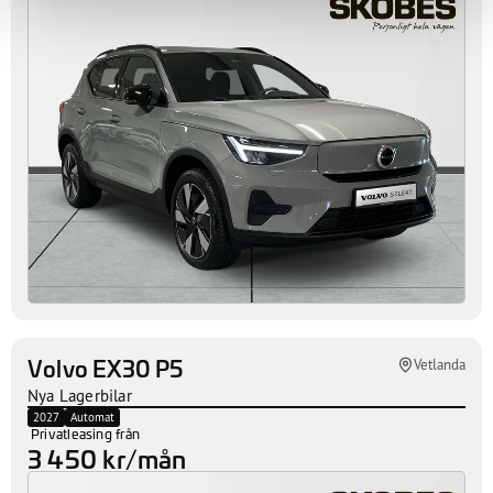
Volvo EX40 Single Motor Extended
Vetlanda
Range
Nya Lagerbilar
2026
Automat
Privatleasing från
4 895 kr/mån