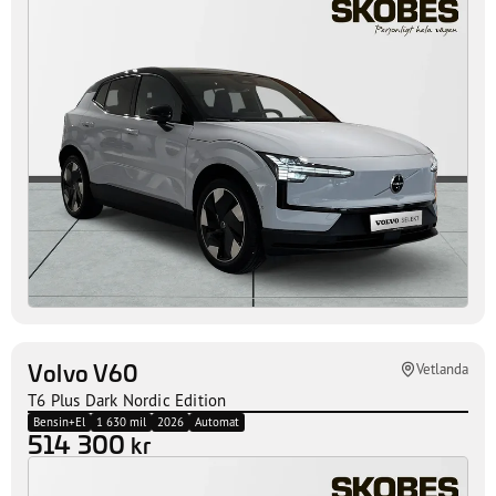
Volvo EX30 P5
Vetlanda
Nya Lagerbilar
2027
Automat
Privatleasing från
3 450 kr/mån