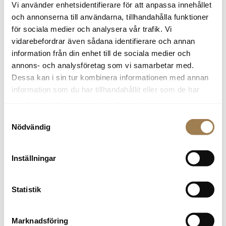
Vi använder enhetsidentifierare för att anpassa innehållet
Bilhall:
Stängt
och annonserna till användarna, tillhandahålla funktioner
söndag
Verkstad:
Stängt
16
för sociala medier och analysera vår trafik. Vi
Butik:
Stängt
augusti
vidarebefordrar även sådana identifierare och annan
Transportbilhall:
Stängt
information från din enhet till de sociala medier och
annons- och analysföretag som vi samarbetar med.
Bilhall:
09.00 – 18.00
måndag
Dessa kan i sin tur kombinera informationen med annan
Verkstad:
07.00 – 16.00
17
information som du har tillhandahållit eller som de har
Butik:
07.00 – 17.00
augusti
Transportbilhall:
08.00 – 17.00
samlat in när du har använt deras tjänster.
Samtyckesval
Nödvändig
Bilhall:
09.00 – 18.00
tisdag
Verkstad:
07.00 – 16.00
18
Butik:
07.00 – 17.00
augusti
Transportbilhall:
08.00 – 17.00
Inställningar
Bilhall:
09.00 – 18.00
onsdag
Statistik
Verkstad:
07.00 – 16.00
19
Butik:
07.00 – 17.00
augusti
Transportbilhall:
08.00 – 17.00
Marknadsföring