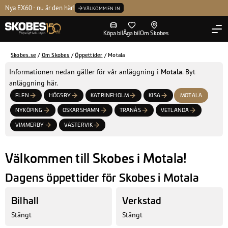
Kontakta oss
Nya EX60 - nu är den här!
P
Tvätta
Volvo Selekt
Ledning
VÄLKOMMEN IN
Köpa bil
Äga bil
Om Skobes
Skobes.se
/
Om Skobes
/
Öppettider
/
Motala
Informationen nedan gäller för vår anläggning i
Motala
. Byt
anläggning här.
FLEN
HÖGSBY
KATRINEHOLM
KISA
MOTALA
NYKÖPING
OSKARSHAMN
TRANÅS
VETLANDA
VIMMERBY
VÄSTERVIK
Välkommen till Skobes i Motala!
Dagens öppettider för Skobes i Motala
Bilhall
Verkstad
Stängt
Stängt