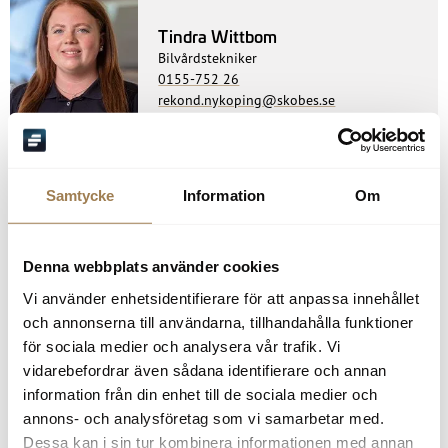
Tindra Wittbom
Bilvårdstekniker
0155-752 26
rekond.nykoping@skobes.se
Samtycke
Information
Om
Oskarshamn
Denna webbplats använder cookies
Kristoffer Larsson
Vi använder enhetsidentifierare för att anpassa innehållet
Bilvårdstekniker
och annonserna till användarna, tillhandahålla funktioner
0491-897 14
för sociala medier och analysera vår trafik. Vi
rekond.oskarshamn@skobes.se
vidarebefordrar även sådana identifierare och annan
information från din enhet till de sociala medier och
annons- och analysföretag som vi samarbetar med.
Dessa kan i sin tur kombinera informationen med annan