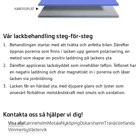
Vår lackbehandling steg-för-steg
Behandlingen startar med att tvätta och avfetta bilen. Därefter
öppnas porerna som finns i lacken upp genom polarisering, en
metod som skapar en positiv laddning på lackens yta.
Därefter appliceras lackskyddet som innehåller teflon. Teflonet har
en negativ laddning och drar magnetiskt in i porerna och låser
lacken via jonbildning.
Lacken får en härdad yta, med djupare glans och lyster som
avsevärt förbättrar motståndskraft mot smuts och oxidation.
Kontakta oss så hjälper vi dig!
Visa alla
Katrineholm
Motala
Nyköping
Oskarshamn
Tranås
Vetlanda
Vimmerby
Västervik