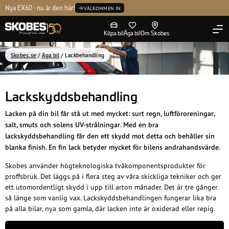
Kontakta oss
Nya EX60 - nu är den här!
P
Tvätta
Volvo Selekt
Ledning
VÄLKOMMEN IN
Köpa bil
Äga bil
Om Skobes
Skobes.se
/
Äga bil
/
Lackbehandling
Lackskyddsbehandling
Lacken på din bil får stå ut med mycket: surt regn, luftföroreningar,
salt, smuts och solens UV-strålningar. Med en bra
lackskyddsbehandling får den ett skydd mot detta och behåller sin
blanka finish. En fin lack betyder mycket för bilens andrahandsvärde.
Skobes använder högteknologiska tvåkomponentsprodukter för
proffsbruk. Det läggs på i flera steg av våra skickliga tekniker och ger
ett utomordentligt skydd i upp till arton månader. Det är tre gånger
så länge som vanlig vax. Lackskyddsbehandlingen fungerar lika bra
på alla bilar, nya som gamla, där lacken inte är oxiderad eller repig.