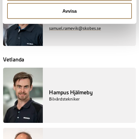
Samuel Ramevik
Avvisa
Bilvårdsansvarig
0140-694 50
samuel.ramevik@skobes.se
Vetlanda
Hampus Hjälmeby
Bilvårdstekniker