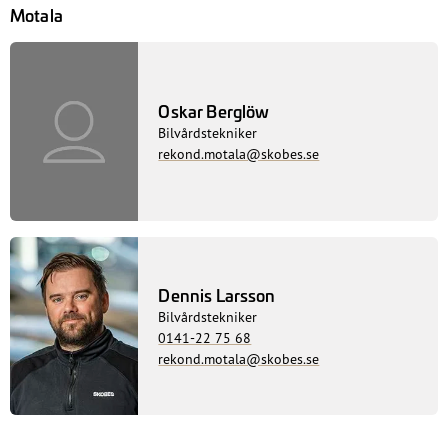
Motala
Oskar Berglöw
Bilvårdstekniker
rekond.motala@skobes.se
Dennis Larsson
Bilvårdstekniker
0141-22 75 68
rekond.motala@skobes.se