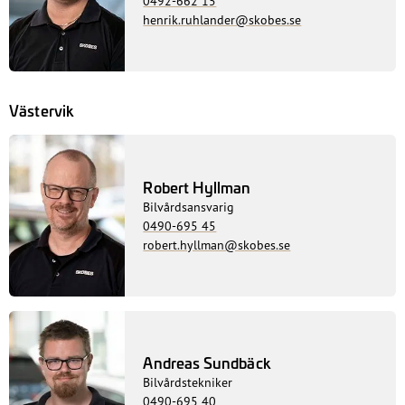
0492-662 15
henrik.ruhlander@skobes.se
Västervik
Robert Hyllman
Bilvårdsansvarig
0490-695 45
robert.hyllman@skobes.se
Andreas Sundbäck
Bilvårdstekniker
0490-695 40