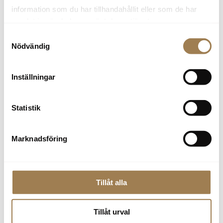
information som du har tillhandahållit eller som de har
Elmin Dautovic
samlat in när du har använt deras tjänster.
Bilvårdstekniker
Samtyckesval
rekond.oskarshamn@skobes.se
Nödvändig
Inställningar
Tranås
Statistik
Marknadsföring
Piotr Czlonka
Bilvårdstekniker
0140-694 49
Tillåt alla
Tillåt urval