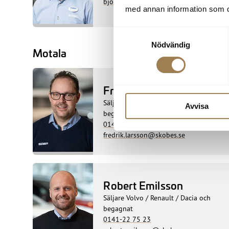
bjorn.wallroth@skobes.se
med annan information som du 
Samtyckesval
Nödvändig
Motala
Fredrik Larsson
Säljare Volvo / Renault / Dacia och
Avvisa
begagnat
0141-22 75 22
fredrik.larsson@skobes.se
Robert Emilsson
Säljare Volvo / Renault / Dacia och
begagnat
0141-22 75 23