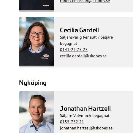
robert.emilsson@skobes.se
Cecilia Gardell
Säljansvarig Renault / Säljare
begagnat
0141-22 75 27
cecilia.gardell@skobes.se
Nyköping
Jonathan Hartzell
Säljare Volvo och begagnat
0155-752 21
jonathan.hartzell@skobes.se