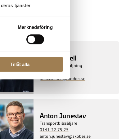
deras tjänster.
Marknadsföring
Peder Kenell
Tillåt alla
Hallvärd Bilförsäljning
0141-22 75 31
peder.kenell@skobes.se
Anton Junestav
Transportbilssäljare
0141-22 75 25
anton.junestav@skobes.se