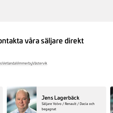
ontakta våra säljare direkt
ås
Vetlanda
Vimmerby
Västervik
Jens Lagerbäck
Säljare Volvo / Renault / Dacia och
begagnat