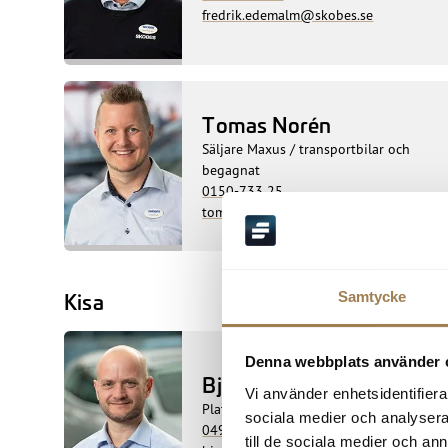
fredrik.edemalm@skobes.se
Tomas Norén
Säljare Maxus / transportbilar och
begagnat
0150-733 25
tomas.noren@skobes.se
Kisa
Samtycke
Denna webbplats använder 
Björn Wallroth
Vi använder enhetsidentifierar
Platsansvarig / Säljare
sociala medier och analysera 
0494-153 02
till de sociala medier och a