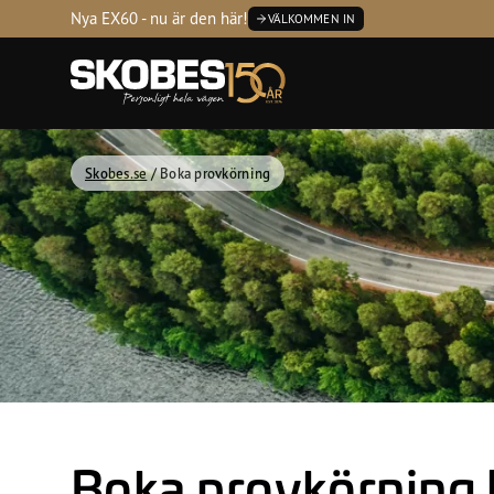
Tvätta
Servic
Nya EX60 - nu är den här!
VÄLKOMMEN IN
Kontakta
Öppetti
Skobes.se
/
Boka provkörning
Boka provkörning