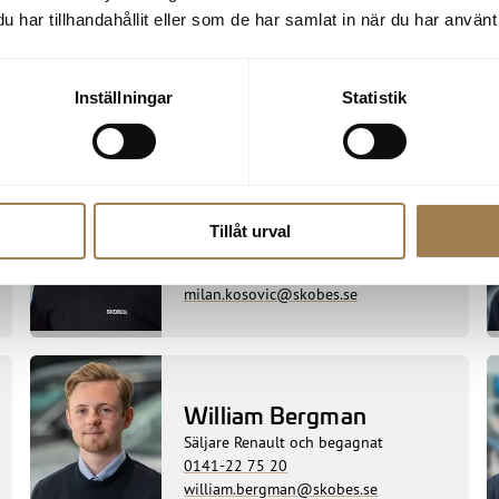
har tillhandahållit eller som de har samlat in när du har använt 
Inställningar
Statistik
Milan Kosovic
Begagnatansvarig / Säljare Volvo /
Tillåt urval
Renault och Dacia
0141-22 75 28
milan.kosovic@skobes.se
William Bergman
Säljare Renault och begagnat
0141-22 75 20
william.bergman@skobes.se