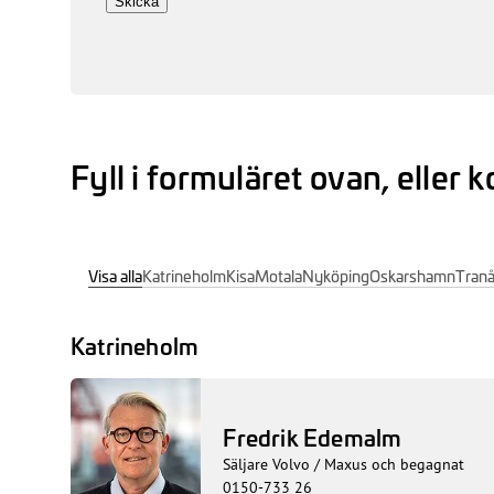
Fyll i formuläret ovan, eller k
Visa alla
Katrineholm
Kisa
Motala
Nyköping
Oskarshamn
Tran
Katrineholm
Fredrik Edemalm
Säljare Volvo / Maxus och begagnat
0150-733 26