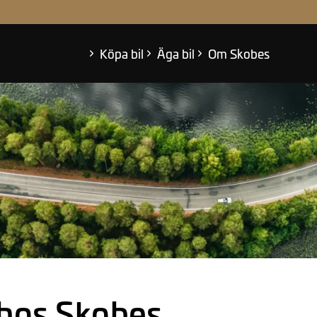
eabonnemang
 oss
der
Köpa bil
Äga bil
Om Skobes
 hos Skobes