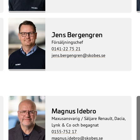
Jens Bergengren
Försäljningschef
0141-22 75 21
jens.bergengren@skobes.se
Magnus Idebro
Maxusansvarig / Säljare Renault, Dacia,
Lynk & Co och begagnat
0155-752 17
magnus.idebro@skobes.se