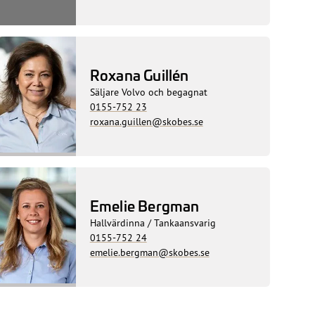
Roxana Guillén
Säljare Volvo och begagnat
0155-752 23
roxana.guillen@skobes.se
Emelie Bergman
Hallvärdinna / Tankaansvarig
0155-752 24
emelie.bergman@skobes.se