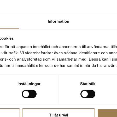
t Trafic
Volvo C40 Recharge
Tranås
il
Core
Information
 601 mil
2020
Automat
El
5 720 mil
2023
Automat
600
319 600
kr
kr
cookies
e för att anpassa innehållet och annonserna till användarna, tillh
vår trafik. Vi vidarebefordrar även sådana identifierare och anna
nnons- och analysföretag som vi samarbetar med. Dessa kan i sin
har tillhandahållit eller som de har samlat in när du har använt 
Inställningar
Statistik
 V60 Cross
Renault Clio
Västervik
K
ry
TCe 90 Equilibre II 5-d
Tillåt urval
iesel Core