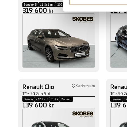
Bensin+El
11 866 mil
2021
Automat
Diesel
12
319 600
329 
kr
Renault Clio
Renaul
Katrineholm
TCe 90 Zen 5-d
TCe 90 Z
Bensin
7 961 mil
2023
Manuell
Bensin
5 
139 600
139 
kr