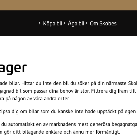
eabonnemang
 oss
der
Köpa bil
Äga bil
Om Skobes
lager
ade bilar. Hittar du inte den bil du söker på din närmaste Sko
gnad bil som passar dina behov är stor. Filtrera dig fram til
ra på någon av våra andra orter.
n tipsa dig om bilar som du kanske inte hade upptäckt på egen
r du automatiskt en av marknadens mest generösa begagnatga
gör ditt bilägande enklare och ännu mer förmånligt.