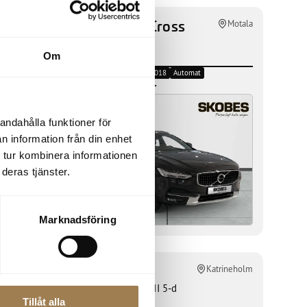
Volvo V90 Cross
Motala
Motala
Country
Om
D5 AWD Pro
Diesel
11 000 mil
2018
Automat
349 600
kr
andahålla funktioner för
n information från din enhet
 tur kombinera informationen
deras tjänster.
Marknadsföring
Renault Clio
atrineholm
Katrineholm
TCe 90 Equilibre II 5-d
Tillåt alla