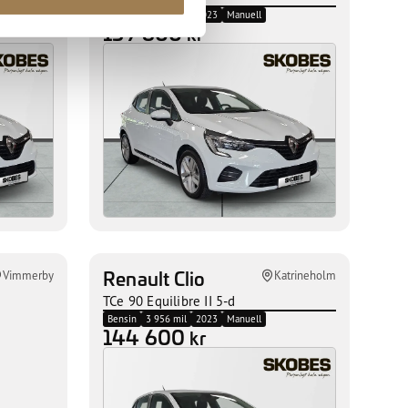
Bensin
6 136 mil
2023
Manuell
139 600
kr
Renault Clio
Vimmerby
Katrineholm
TCe 90 Equilibre II 5-d
Bensin
3 956 mil
2023
Manuell
144 600
kr