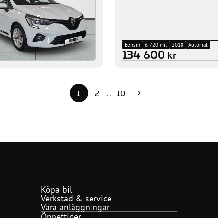
Bensin
6 720 mil
2018
Automat
134 600
kr
Bild på väg!
1
2
10
…
Köpa bil
Verkstad & service
Våra anläggningar
Öppettider