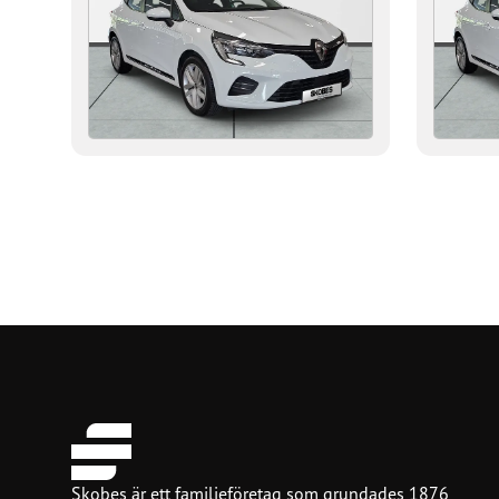
Skobes är ett familjeföretag som grundades 1876