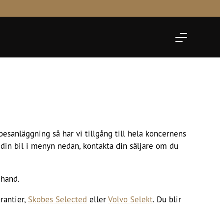
Skobes Selected
Administration
Personlig
Volvo Selekt
Ledning
besanläggning så har vi tillgång till hela koncernens
l din bil i menyn nedan, kontakta din säljare om du
 hand.
rantier,
Skobes Selected
eller
Volvo Selekt
. Du blir