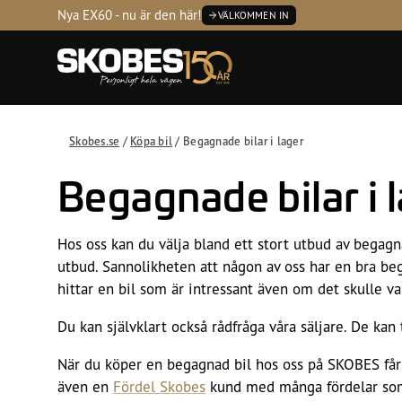
Tvätta
Servic
Nya EX60 - nu är den här!
VÄLKOMMEN IN
Kontakta
Öppetti
Skobes.se
/
Köpa bil
/
Begagnade bilar i lager
Begagnade bilar i 
Hos oss kan du välja bland ett stort utbud av begagn
utbud. Sannolikheten att någon av oss har en bra bega
hittar en bil som är intressant även om det skulle va
Du kan självklart också rådfråga våra säljare. De ka
När du köper en begagnad bil hos oss på SKOBES få
även en
Fördel Skobes
kund med många fördelar som 