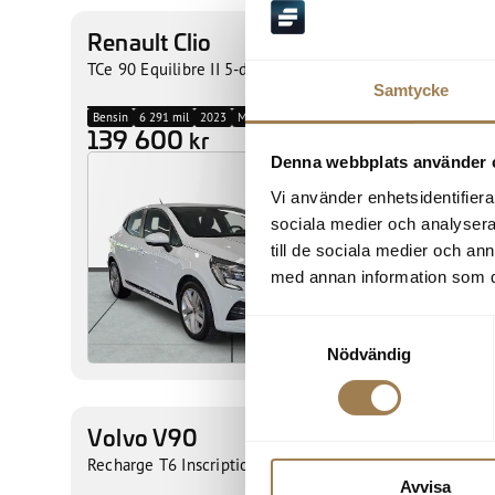
Renault Clio
Renaul
Katrineholm
Skåpb
TCe 90 Equilibre II 5-d
Samtycke
Bensin
6 291 mil
2023
Manuell
Diesel
17
139 600
169 
kr
Denna webbplats använder 
Vi använder enhetsidentifierar
sociala medier och analysera 
till de sociala medier och a
med annan information som du 
Samtyckesval
Nödvändig
Volvo V90
Volvo
Motala
Count
Recharge T6 Inscription
Avvisa
B4 AWD D