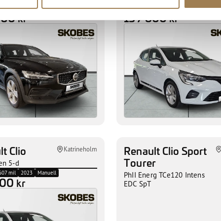
 263 mil
2023
Automat
Bensin
7 000 mil
2023
Manuell
600
139 600
kr
kr
t Clio
Renault Clio Sport
Katrineholm
Tourer
en 5-d
607 mil
2023
Manuell
PhII Energ TCe120 Intens
600
kr
EDC SpT