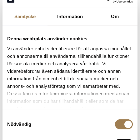
stöd har gått igenom har du fyra månader på dig att köpa
eller leasa elbilen. Det går också att ansöka om
Samtycke
Information
Om
elbilspremien i efterhand, upp till två månader efter köp, om
kriterierna uppfylls.
Denna webbplats använder cookies
Vi använder enhetsidentifierare för att anpassa innehållet
och annonserna till användarna, tillhandahålla funktioner
för sociala medier och analysera vår trafik. Vi
vidarebefordrar även sådana identifierare och annan
information från din enhet till de sociala medier och
annons- och analysföretag som vi samarbetar med.
Dessa kan i sin tur kombinera informationen med annan
information som du har tillhandahållit eller som de har
samlat in när du har använt deras tjänster.
Samtyckesval
Nödvändig
Vem kan söka?