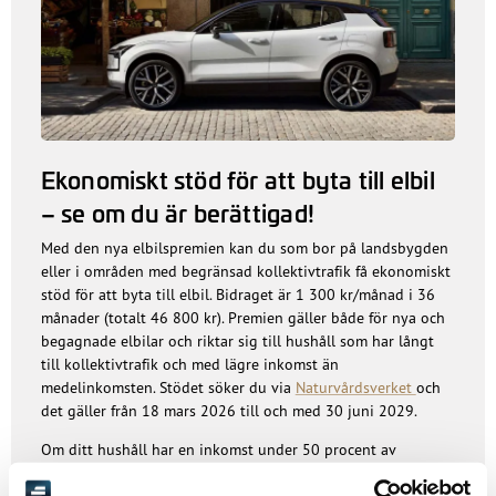
Ekonomiskt stöd för att byta till elbil
– se om du är berättigad!
Med den nya elbilspremien kan du som bor på landsbygden
eller i områden med begränsad kollektivtrafik få ekonomiskt
stöd för att byta till elbil. Bidraget är 1 300 kr/månad i 36
månader (totalt 46 800 kr). Premien gäller både för nya och
begagnade elbilar och riktar sig till hushåll som har långt
till kollektivtrafik och med lägre inkomst än
medelinkomsten. Stödet söker du via
Naturvårdsverket
och
det gäller från 18 mars 2026 till och med 30 juni 2029.
Om ditt hushåll har en inkomst under 50 procent av
medelinkomsten får du dessutom 18 000 kronor extra vid
den första utbetalningen av bidraget. När ditt besked om