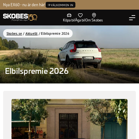
Kontakta oss
Nya EX60 - nu är den här!
P
Tvätta
Volvo Selekt
Ledning
VÄLKOMMEN IN
Köpa bil
Äga bil
Om Skobes
Skobes.se
/
Aktuellt
/
Elbilspremie 2026
Elbilspremie 2026