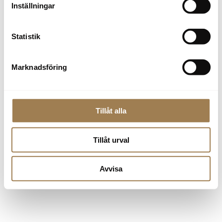
Du som bor i en landsbygdskommun eller i ett annat
Inställningar
område med begränsad tillgång till kollektivtrafik.
Ingen i hushållet får ha en så hög inkomst att de betalar
Statistik
statlig inkomstskatt. Hushållets samlade inkomst får inte
överstiga 80 procent av medelinkomsten i Sverige.
Ingen i hushållet får ha ägt eller leasat en elbil eller
Marknadsföring
laddhybrid under de senaste 12 månaderna innan
ansökan.
Läs mer här
Tillåt alla
Tillåt urval
Frågor? Kontakta oss!
Avvisa