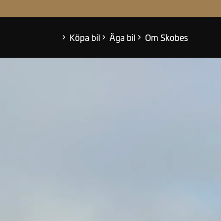
eabonnemang
 oss
der
Köpa bil
Äga bil
Om Skobes