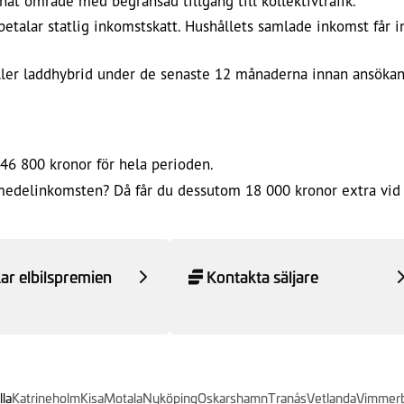
at område med begränsad tillgång till kollektivtrafik.
 betalar statlig inkomstskatt. Hushållets samlade inkomst får
l eller laddhybrid under de senaste 12 månaderna innan ansökan
46 800 kronor för hela perioden.
medelinkomsten? Då får du dessutom 18 000 kronor extra vid 
ar elbilspremien
Kontakta säljare
lla
Katrineholm
Kisa
Motala
Nyköping
Oskarshamn
Tranås
Vetlanda
Vimmer