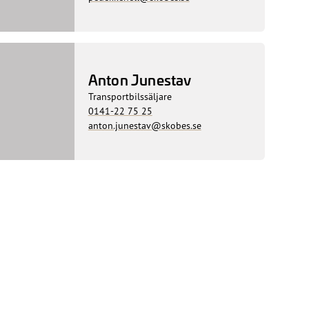
Anton Junestav
Transportbilssäljare
0141-22 75 25
anton.junestav@skobes.se