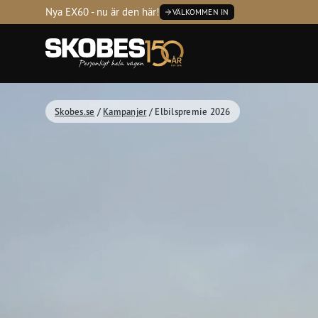
Tvätta
Servic
Nya EX60 - nu är den här!
VÄLKOMMEN IN
Kontakta
Öppetti
Skobes.se
/
Kampanjer
/
Elbilspremie 2026