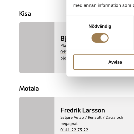
med annan information som du 
Kisa
Samtyckesval
Nödvändig
Björn Wallroth
Platsansvarig / Säljare
0494-153 02
bjorn.wallroth@skobes.se
Avvisa
Motala
Fredrik Larsson
Säljare Volvo / Renault / Dacia och
begagnat
0141-22 75 22