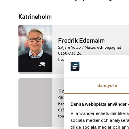
Katrineholm
Fredrik Edemalm
Säljare Volvo / Maxus och begagnat
0150-733 26
fredrik.edemalm@skobes.se
Samtycke
Tomas Norén
Säljare Maxus / transportbilar och
begagnat
Denna webbplats använder 
0150-733 25
Vi använder enhetsidentifierar
tomas.noren@skobes.se
sociala medier och analysera 
till de sociala medier och a