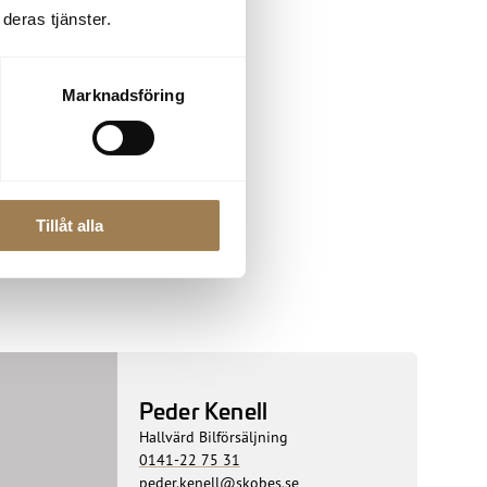
deras tjänster.
Marknadsföring
Tillåt alla
Peder Kenell
Hallvärd Bilförsäljning
0141-22 75 31
peder.kenell@skobes.se