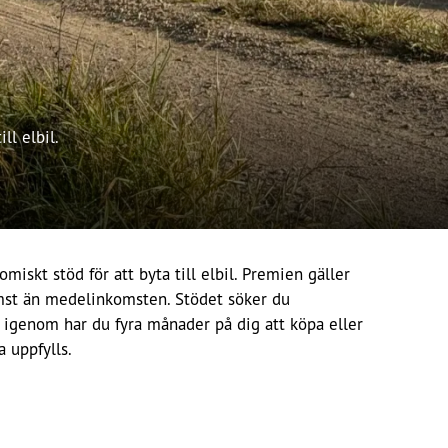
ll elbil.
skt stöd för att byta till elbil. Premien gäller
komst än medelinkomsten. Stödet söker du
t igenom har du fyra månader på dig att köpa eller
a uppfylls.