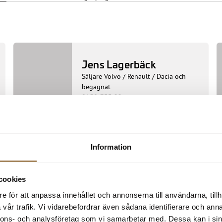
Jens Lagerbäck
Säljare Volvo / Renault / Dacia och
begagnat
0150-733 22
jens.lagerback@skobes.se
Information
Henrik Lindhé
Försäljningschef
cookies
0150-733 52
henrik.lindhe@skobes.se
e för att anpassa innehållet och annonserna till användarna, tillh
vår trafik. Vi vidarebefordrar även sådana identifierare och anna
nnons- och analysföretag som vi samarbetar med. Dessa kan i sin