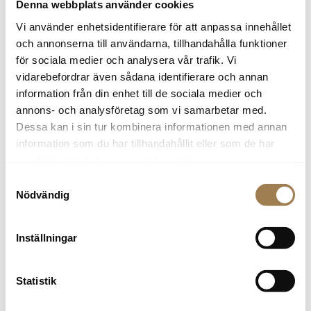
Denna webbplats använder cookies
Vi använder enhetsidentifierare för att anpassa innehållet
Tove Ståhl
och annonserna till användarna, tillhandahålla funktioner
Bildelar
för sociala medier och analysera vår trafik. Vi
0155-752 42
vidarebefordrar även sådana identifierare och annan
tove.stahl@skobes.se
information från din enhet till de sociala medier och
annons- och analysföretag som vi samarbetar med.
Dessa kan i sin tur kombinera informationen med annan
information som du har tillhandahållit eller som de har
samlat in när du har använt deras tjänster.
Mikael Lindberg
Samtyckesval
Bildelschef
Nödvändig
0155-752 40
bildelarnykoping@skobes.se
Inställningar
Statistik
Oskarshamn