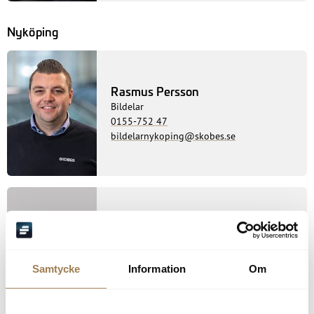
Nyköping
Rasmus Persson
Bildelar
0155-752 47
bildelarnykoping@skobes.se
Sandra Karlsson
Bildelar
0155-752 42
Samtycke
Information
Om
sandra.karlsson@skobes.se