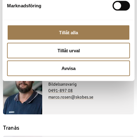
Marknadsföring
Fredrik Carlsson
Bildelar / Biluthyrning / Tvätta
0491-897 01
Tillåt alla
fredrik.carlsson@skobes.se
Tillåt urval
Avvisa
Marco Rosén
Bildelsansvarig
0491-897 08
marco.rosen@skobes.se
Tranås