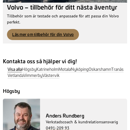
Volvo – tillbehör för ditt nästa äventyr
Tillbehör som är testade och anpassade för att passa din Volvo
perfekt.
Läs mer om tillbehör för din Volvo
Kontakta oss så hjälper vi dig!
Visa alla
Högsby
Katrineholm
Motala
Nyköping
Oskarshamn
Tranås
Vetlanda
Vimmerby
Västervik
Högsby
Anders Rundberg
Verkstadscoach & kundrelationsansvarig
0491-209 93