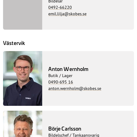
Bildelar
0492-66220
emil.lilja@skobes.se
Västervik
Anton Wernholm
Butik / Lager
0490-695 16
anton.wernholm@skobes.se
Börje Carlsson
Bildelschef / Tankaansvarig