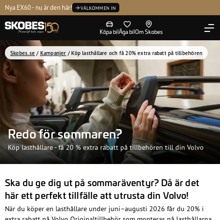
Kontakta oss
Nya EX60 - nu är den här!
P
Tvätta
Volvo Selekt
Ledning
VÄLKOMMEN IN
Köpa bil
Äga bil
Om Skobes
Skobes.se
/
Kampanjer
/
Köp lasthållare och få 20% extra rabatt på tillbehören
Redo för sommaren?
Köp lasthållare - få 20 % extra rabatt på tillbehören till din Volvo
Ska du ge dig ut på sommaräventyr? Då är det
här ett perfekt tillfälle att utrusta din Volvo!
När du köper en lasthållare under juni–augusti 2026 får du 20% i
extra rabatt på Volvo Originaltillbehör som monteras på lasthållarna