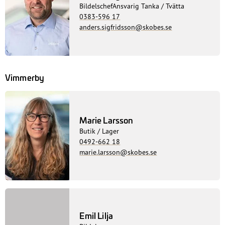
BildelschefAnsvarig Tanka / Tvätta
0383-596 17
anders.sigfridsson@skobes.se
Vimmerby
Marie Larsson
Butik / Lager
0492-662 18
marie.larsson@skobes.se
Emil Lilja