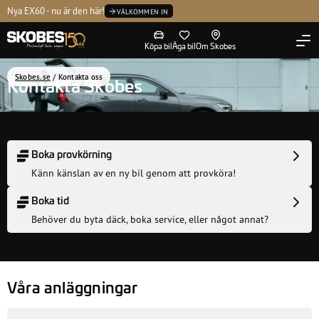
Kontakta oss
Nya EX60 - nu är den här!
P
Tvätta
Volvo Selekt
Ledning
VÄLKOMMEN IN
Köpa bil
Äga bil
Om Skobes
Skobes.se
/
Kontakta oss
Kontakta Skobes
Boka provkörning
Känn känslan av en ny bil genom att provköra!
Boka tid
Behöver du byta däck, boka service, eller något annat?
Våra anläggningar