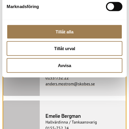
Marknadsföring
Adam Larsen
Säljare Lynk & Co och begagnat
0155-752 28
adam.larsen@skobes.se
Tillåt alla
Tillåt urval
Anders Moström
Avvisa
Begagnatansvarig / Säljare Renault och
Dacia
0155-752 22
anders.mostrom@skobes.se
Emelie Bergman
Hallvärdinna / Tankaansvarig
0155-752 24