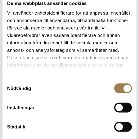
Denna webbplats använder cookies
Vi använder enhetsidentifierare för att anpassa innehållet
och annonserna till användarna, tillhandahålla funktioner
för sociala medier och analysera vår trafik. Vi
Robert Ohlson
vidarebefordrar även sådana identifierare och annan
Transportbilsansvarig
information från din enhet till de sociala medier och
0155-752 27
annons- och analysföretag som vi samarbetar med.
robert.ohlson@skobes.se
Dessa kan i sin tur kombinera informationen med annan
information som du har tillhandahållit eller som de har
samlat in när du har använt deras tjänster.
Samtyckesval
Roxana Guillén
Nödvändig
Säljare Volvo och begagnat
0155-752 23
Inställningar
roxana.guillen@skobes.se
Statistik