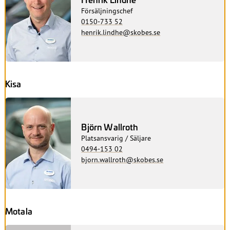
Försäljningschef
0150-733 52
henrik.lindhe@skobes.se
Kisa
Björn Wallroth
Platsansvarig / Säljare
0494-153 02
bjorn.wallroth@skobes.se
Motala