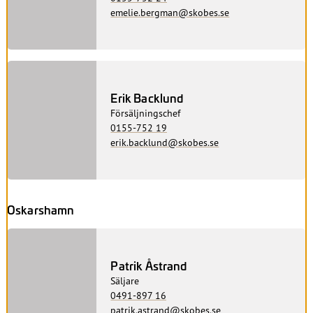
emelie.bergman@skobes.se
Erik Backlund
Försäljningschef
0155-752 19
erik.backlund@skobes.se
Oskarshamn
Patrik Åstrand
Säljare
0491-897 16
patrik.astrand@skobes.se