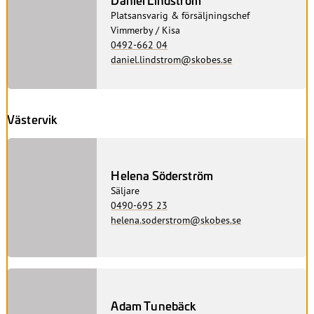
Platsansvarig & försäljningschef
Vimmerby / Kisa
0492-662 04
daniel.lindstrom@skobes.se
Västervik
Helena Söderström
Säljare
0490-695 23
helena.soderstrom@skobes.se
Adam Tunebäck