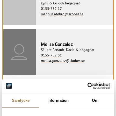
Lynk & Co och begagnat
0155-752 17
magnus.idebro@skobes.se
Melisa Gonzalez
Säljare Renault, Dacia & begagnat
0155-752 31
melisa.gonzalez@skobes.se
Niklas Hansen
Säljare Volvo och begagnat
Samtycke
Information
Om
0155-752 32
niklas.hansen@skobes.se