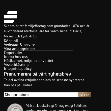
Skobes är ett familjeföretag som grundades 1876 och är
auktoriserad återförsäljare för Volvo, Renault, Dacia,
Maxus och Lynk & Co.
Köpa bil
Verkstad & service
Våra anläggningar
Öppettider
Jobba hos oss
Hållbarhet, miljö och kvalitet
Visselblåsning
Integritetspolicy
Prenumerera på vårt nyhetsbrev
Ta del av fina erbjudanden och de senaste nyheterna
från oss på Skobes.
E-
post
(Obligatoriskt)
Vi är ett kreditvärdigt företag enligt Soliditets
värderingssystem som baserar sig på en mängd