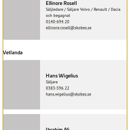
Ellinore Rosell
Säljledare / Säljare Volvo / Renault / Dacia
och begagnat
0140-694 20
ellinore.rosell@skobes.se
Vetlanda
Hans Wigelius
Säljare
0383-596 22
hans.wigelius@skobes.se
Ibrahim Ali