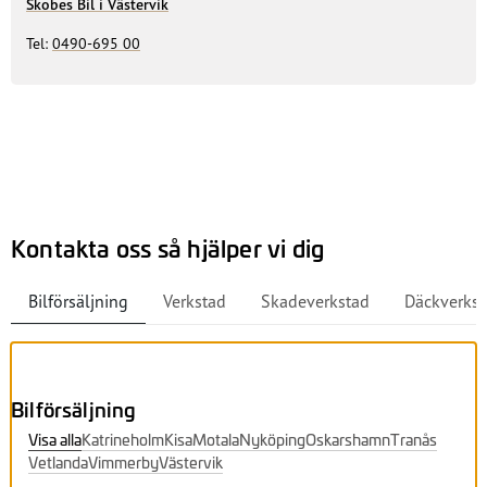
Skobes Bil i Västervik
Tel:
0490-695 00
Kontakta oss så hjälper vi dig
Bilförsäljning
Verkstad
Skadeverkstad
Däckverkst
Bilförsäljning
Visa alla
Katrineholm
Kisa
Motala
Nyköping
Oskarshamn
Tranås
Vetlanda
Vimmerby
Västervik