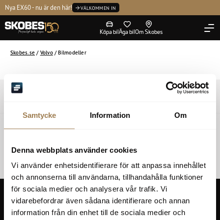
Västervik
Tvätta
Kontakta oss
Nya EX60 - nu är den här!
P
Tvätta
Volvo Selekt
VÄLKOMMEN IN
Administration
Köpa bil
Äga bil
Om Skobes
Ledning
Skobes.se
/
Volvo
/
Bilmodeller
Läs mer:
Volvo
Bilmodeller
Erbjudanden
Samtycke
Information
Om
Läs mer:
Köpa bil
Begagnade bilar i lager
Volvo bilar
Privatleasa begagnad bil
Nya bilar i lager
Volvo
Denna webbplats använder cookies
Renault
Dacia
Maxus
Lynk & Co
JAC
Elbilar
Transportbilar
Laddhybrider & Elhybrider
Vi använder enhetsidentifierare för att anpassa innehållet
Våra varumärken
och annonserna till användarna, tillhandahålla funktioner
för sociala medier och analysera vår trafik. Vi
vidarebefordrar även sådana identifierare och annan
information från din enhet till de sociala medier och